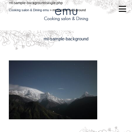
mt-sample-backgroundsingle.php
Cooking salon & Dining emu
> mt-sample-background
mt-sample-background